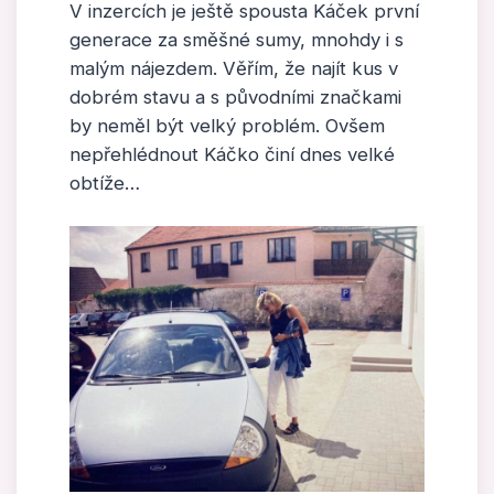
V inzercích je ještě spousta Káček první
generace za směšné sumy, mnohdy i s
malým nájezdem. Věřím, že najít kus v
dobrém stavu a s původními značkami
by neměl být velký problém. Ovšem
nepřehlédnout Káčko činí dnes velké
obtíže…