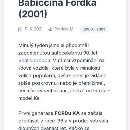
Babiččina Fordka
(2001)
11. 5. 2021
Patricio M.
2000 - 2001
Minulý týden jsme si připomněli
zapomenutou autocelebritu 90. let –
Seat Cordoba
. V rámci vzpomínání na
lidová vozidla, která byla v minulosti
velice populární, avšak dnes je vídáme
spíše poskrovnu (nebo je přehlížíme),
nesmím vynechat ani „prcka“ od Fordu –
model Ka.
První generace
FORDu KA
se začala
prodávat v roce ’96 a v prodeji setrvala
dlouhých dvanáct let. Káčko se