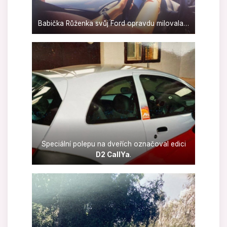
Babička Růženka svůj Ford opravdu milovala…
Speciální polepu na dveřích označoval edici
D2 CallYa
.