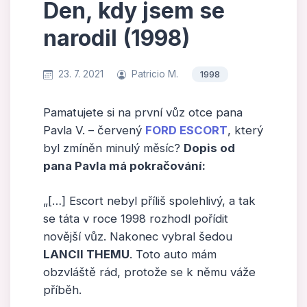
Den, kdy jsem se
narodil (1998)
23. 7. 2021
Patricio M.
1998
Pamatujete si na první vůz otce pana
Pavla V. – červený
FORD ESCORT
, který
byl zmíněn minulý měsíc?
Dopis od
pana Pavla má pokračování:
„[…] Escort nebyl příliš spolehlivý, a tak
se táta v roce 1998 rozhodl pořídit
novější vůz. Nakonec vybral šedou
LANCII THEMU
. Toto auto mám
obzvláště rád, protože se k němu váže
příběh.