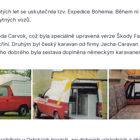
tých let se uskutečnila tzv. Expedice Bohemia. Během ní
ytných vozů.
oda Carvok, což byla speciálně upravená verze Škody Fav
říní. Druhým byl český karavan od firmy Jecha-Caravan
eho dobrého byla sestava doplněna německým karavanem
robíhala v Orlických horách, po dobrých výsledcích a zk