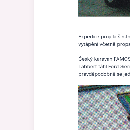
Expedice projela šestná
vytápění včetně prop
Český karavan FAMOS
Tabbert táhl Ford Sier
pravděpodobně se jed