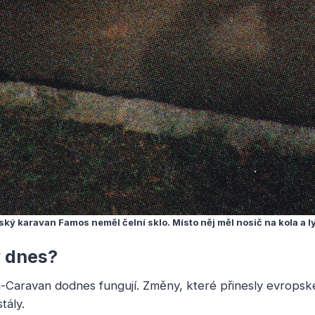
ký karavan Famos neměl čelní sklo. Místo něj měl nosič na kola a l
y dnes?
-Caravan dodnes fungují. Změny, které přinesly evropské 
tály.