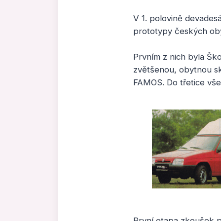
V 1. polovině devadesá
prototypy českých ob
Prvním z nich byla Šk
zvětšenou, obytnou sk
FAMOS. Do třetice vš
První etapa zkoušek p