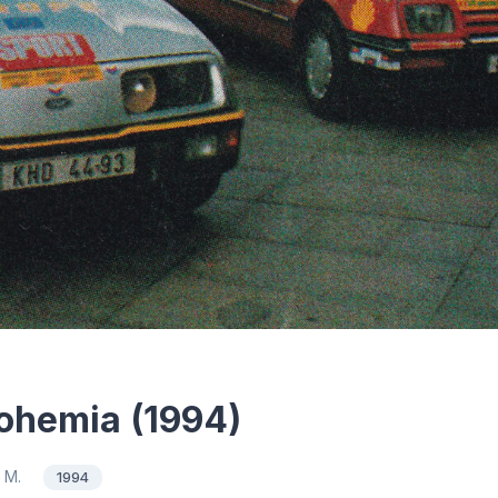
ohemia (1994)
o M.
1994