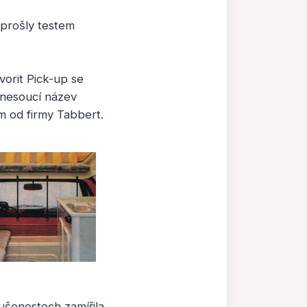
 prošly testem
orit Pick-up se
 nesoucí název
 od firmy Tabbert.
ušenostech zamířila