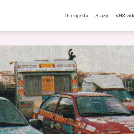
O projektu
Srazy
VHS vid