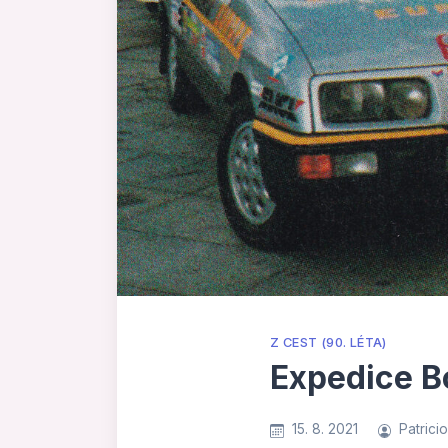
Z CEST (90. LÉTA)
Expedice B
15. 8. 2021
Patrici