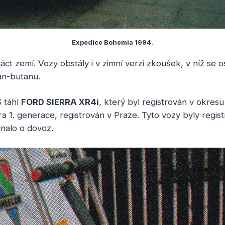
Expedice Bohemia 1994.
ct zemí. Vozy obstály i v zimní verzi zkoušek, v níž se os
an-butanu.
 táhl
FORD SIERRA XR4i
, který byl registrován v okre
ra 1. generace, registrován v Praze. Tyto vozy byly regis
nalo o dovoz.