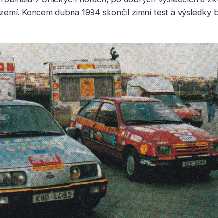
zemí. Koncem dubna 1994 skončil zimní test a výsledky b