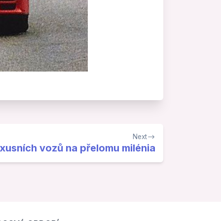
Next
uxusních vozů na přelomu milénia