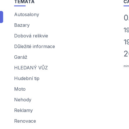
TÉMATA
Č
Autosalony
0
Bazary
1
Dobová relikvie
1
Důležité informace
2
Garáž
min
HLEDANÝ VŮZ
Hudební tip
Moto
Nehody
Reklamy
Renovace