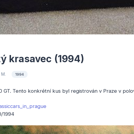
 krasavec (1994)
o M.
1994
T. Tento konkrétní kus byl registrován v Praze v polov
assiccars_in_prague
0/1994