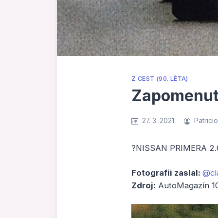
Z CEST (90. LÉTA)
Zapomenutý
27. 3. 2021
Patrici
?NISSAN PRIMERA 2.0 G
Fotografii zaslal:
@cl
Zdroj:
AutoMagazín 1